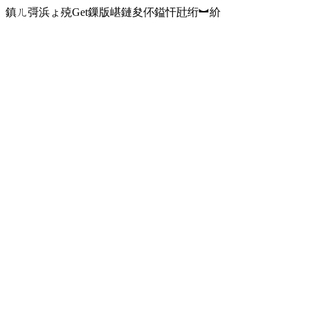
鎮ㄦ彁浜ょ殑Get鏁版嵁鏈夋伓鎰忓瓧绗︼紒