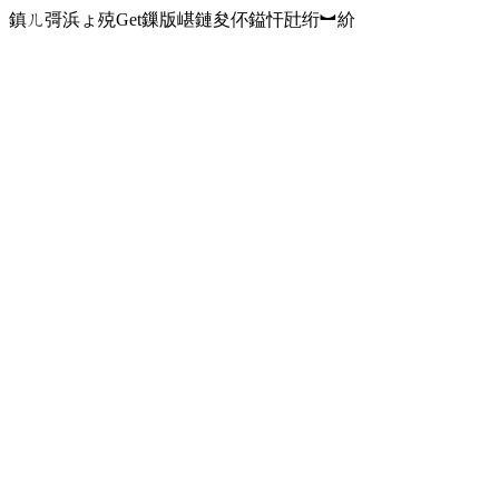
鎮ㄦ彁浜ょ殑Get鏁版嵁鏈夋伓鎰忓瓧绗︼紒