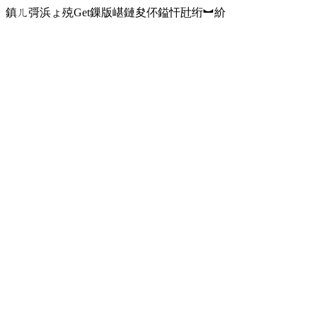
鎮ㄦ彁浜ょ殑Get鏁版嵁鏈夋伓鎰忓瓧绗︼紒