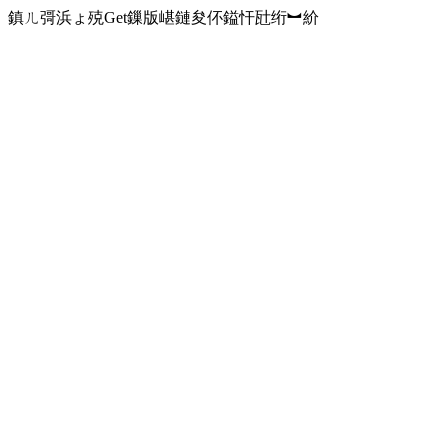
鎮ㄦ彁浜ょ殑Get鏁版嵁鏈夋伓鎰忓瓧绗︼紒