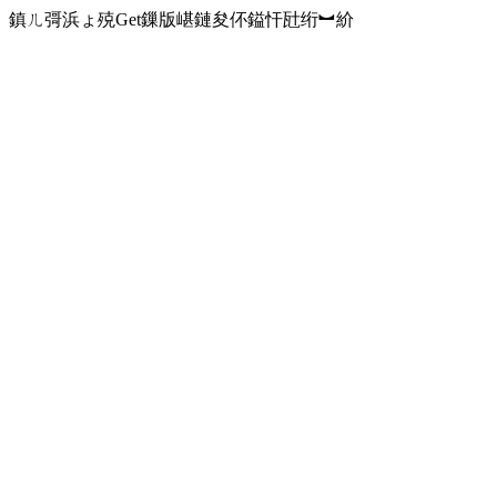
鎮ㄦ彁浜ょ殑Get鏁版嵁鏈夋伓鎰忓瓧绗︼紒