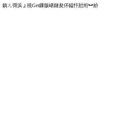
鎮ㄦ彁浜ょ殑Get鏁版嵁鏈夋伓鎰忓瓧绗︼紒