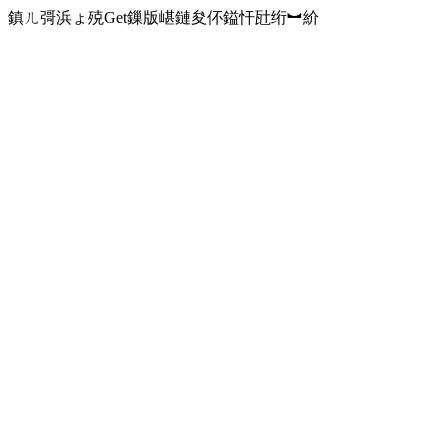
鎮ㄦ彁浜ょ殑Get鏁版嵁鏈夋伓鎰忓瓧绗︼紒