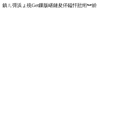
鎮ㄦ彁浜ょ殑Get鏁版嵁鏈夋伓鎰忓瓧绗︼紒