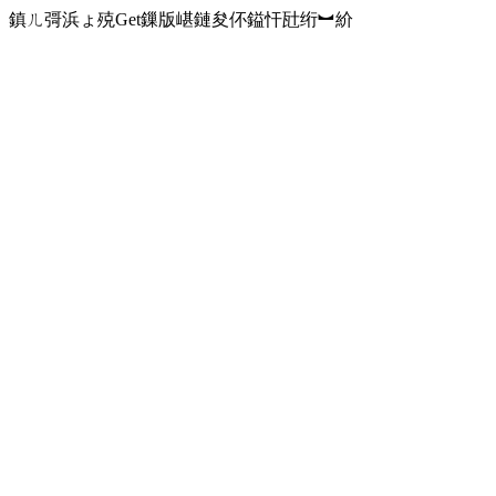
鎮ㄦ彁浜ょ殑Get鏁版嵁鏈夋伓鎰忓瓧绗︼紒