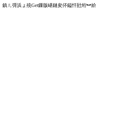
鎮ㄦ彁浜ょ殑Get鏁版嵁鏈夋伓鎰忓瓧绗︼紒