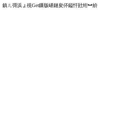
鎮ㄦ彁浜ょ殑Get鏁版嵁鏈夋伓鎰忓瓧绗︼紒